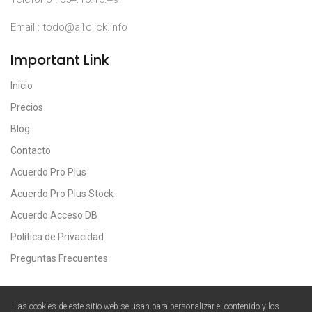
Dominio propio .com o .es
Registro PRO +
165
Email : todo@a1click.info
€/año + IVA
Important Link
Registro PRO +
Stock
Inicio
Precios
Blog
Contacto
Acuerdo Pro Plus
Acuerdo Pro Plus Stock
Acuerdo Acceso DB
Política de Privacidad
Preguntas Frecuentes
Las cookies de este sitio web se usan para personalizar el contenido y los